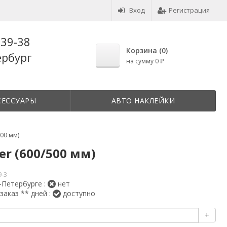
Вход
Регистрация
-39-38
Корзина (
0
)
ербург
на сумму
0
₽
СЕССУАРЫ
АВТО НАКЛЕЙКИ
00 мм)
r (600/500 мм)
9-3
-Петербурге :
нет
заказ ** дней :
доступно
+