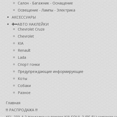
Салон - Багажник - Оснащение
Освещение - Лампы - Электрика
АКСЕССУАРЫ
АВТО НАКЛЕЙКИ
Chevrolet Cruze
Chevrolet
KIA
Renault
Lada
Спорт гонки
Предупреждающие информирующие
Коты
Собаки
Разное
Главная
!!! РАСПРОДАЖА !!!
KSL-233-4-2 Накладки на пороги KIA SOUL 2 (PS FL) широкие 