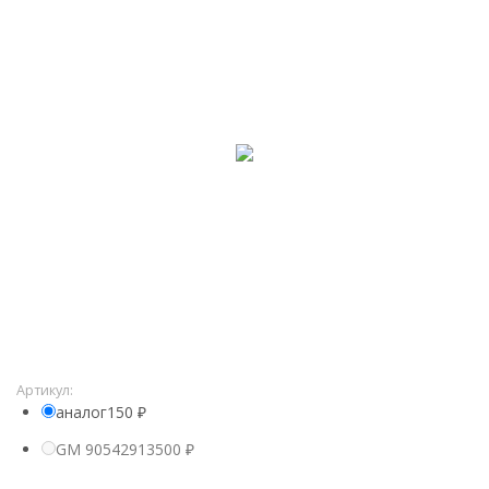
Артикул:
аналог
150
₽
GM 90542913
500
₽