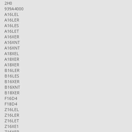
2H0
939A4000
A16LEL
A16LER
A16LES
A16LET
A16XER
A16XNT
A16XNT
A18XEL
A18XER
A18XER
B16LER
B16LES
B16XER
B16XNT
B18XER
F16D4
F18D4
Z16LEL
Z16LER
Z16LET
Z16XE1
Z16XEP