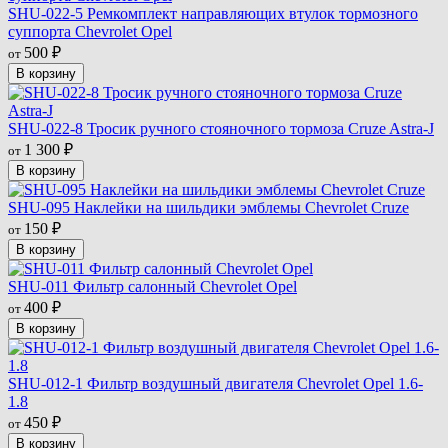
SHU-022-5 Ремкомплект направляющих втулок тормозного
суппорта Chevrolet Opel
500
от
₽
В корзину
SHU-022-8 Тросик ручного стояночного тормоза Cruze Astra-J
1 300
от
₽
В корзину
SHU-095 Наклейки на шильдики эмблемы Chevrolet Cruze
150
от
₽
В корзину
SHU-011 Фильтр салонный Chevrolet Opel
400
от
₽
В корзину
SHU-012-1 Фильтр воздушный двигателя Chevrolet Opel 1.6-
1.8
450
от
₽
В корзину