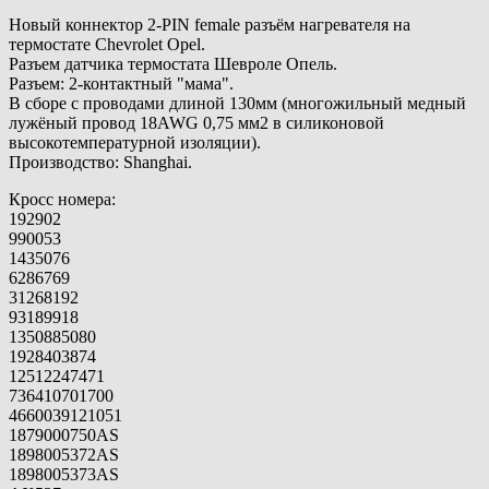
Новый коннектор 2-PIN female разъём нагревателя на
термостате Chevrolet Opel.
Разъем датчика термостата Шевроле Опель.
Разъем: 2-контактный "мама".
В сборе с проводами длиной 130мм (многожильный медный
лужёный провод 18AWG 0,75 мм2 в силиконовой
высокотемпературной изоляции).
Производство: Shanghai.
Кросс номера:
192902
990053
1435076
6286769
31268192
93189918
1350885080
1928403874
12512247471
736410701700
4660039121051
1879000750AS
1898005372AS
1898005373AS