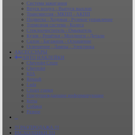
Система зажигания
Впуск воздух - Выпуск выхлоп
Трансмиссия - МКПП - АКПП
Подвеска - Ходовая - Рулевое управление
Тормозная система - Колеса
Стеклоочиститель - Омыватель
Кузов - Решётки - Молдинги - Детали
Салон - Багажник - Оснащение
Освещение - Лампы - Электрика
АКСЕССУАРЫ
АВТО НАКЛЕЙКИ
Chevrolet Cruze
Chevrolet
KIA
Renault
Lada
Спорт гонки
Предупреждающие информирующие
Коты
Собаки
Разное
...
!!! РАСПРОДАЖА !!!
РАСХОДНИКИ ТО