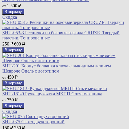
1 500
от
₽
В корзину
Скидка
SHU-053-3 Реснички на боковые зеркала CRUZE. Твердый
пластик. Тонированные
250
600
₽
₽
В корзину
SHU-201 Корпус болванка ключа с выкидным лезвием
Шевроле Опель с логотипом
450
от
₽
В корзину
SHU-181-9 Ручка рукоятка МКПП Cruze механика
750
от
₽
В корзину
Скидка
SHU-075 Скотч двухсторонний
150
250
₽
₽