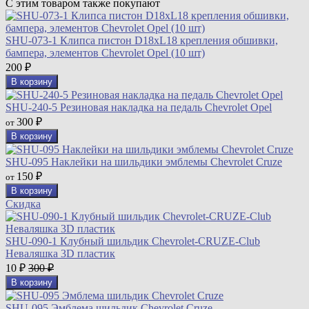
С этим товаром также покупают
SHU-073-1 Клипса пистон D18xL18 крепления обшивки,
бампера, элементов Chevrolet Opel (10 шт)
200
₽
В корзину
SHU-240-5 Резиновая накладка на педаль Chevrolet Opel
300
от
₽
В корзину
SHU-095 Наклейки на шильдики эмблемы Chevrolet Cruze
150
от
₽
В корзину
Скидка
SHU-090-1 Клубный шильдик Chevrolet-CRUZE-Club
Неваляшка 3D пластик
10
300
₽
₽
В корзину
SHU-095 Эмблема шильдик Chevrolet Cruze