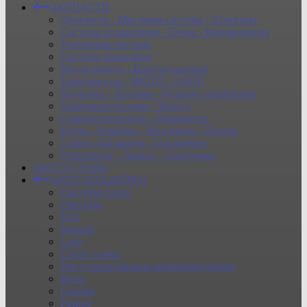
ЗАПЧАСТИ
Двигатель - Масляная система - Агрегаты
Система охлаждения - Печка - Кондиционер
Топливная система
Система зажигания
Впуск воздух - Выпуск выхлоп
Трансмиссия - МКПП - АКПП
Подвеска - Ходовая - Рулевое управление
Тормозная система - Колеса
Стеклоочиститель - Омыватель
Кузов - Решётки - Молдинги - Детали
Салон - Багажник - Оснащение
Освещение - Лампы - Электрика
АКСЕССУАРЫ
АВТО НАКЛЕЙКИ
Chevrolet Cruze
Chevrolet
KIA
Renault
Lada
Спорт гонки
Предупреждающие информирующие
Коты
Собаки
Разное