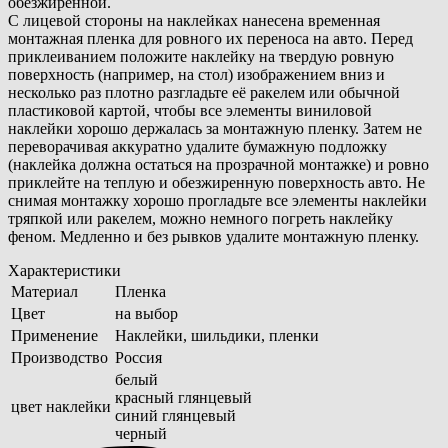
обезжиренной.
С лицевой стороны на наклейках нанесена временная
монтажная пленка для ровного их переноса на авто. Перед
приклеиванием положите наклейку на твердую ровную
поверхность (например, на стол) изображением вниз и
несколько раз плотно разгладьте её ракелем или обычной
пластиковой картой, чтобы все элементы виниловой
наклейки хорошо держалась за монтажную пленку. Затем не
переворачивая аккуратно удалите бумажную подложку
(наклейка должна остаться на прозрачной монтажке) и ровно
приклейте на теплую и обезжиренную поверхность авто. Не
снимая монтажку хорошо прогладьте все элементы наклейки
тряпкой или ракелем, можно немного погреть наклейку
феном. Медленно и без рывков удалите монтажную пленку.
Характеристики
Материал
Пленка
Цвет
на выбор
Применение
Наклейки, шильдики, пленки
Производство
Россия
белый
красный глянцевый
цвет наклейки
синий глянцевый
черный