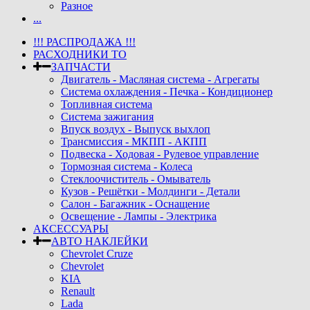
Разное
...
!!! РАСПРОДАЖА !!!
РАСХОДНИКИ ТО
ЗАПЧАСТИ
Двигатель - Масляная система - Агрегаты
Система охлаждения - Печка - Кондиционер
Топливная система
Система зажигания
Впуск воздух - Выпуск выхлоп
Трансмиссия - МКПП - АКПП
Подвеска - Ходовая - Рулевое управление
Тормозная система - Колеса
Стеклоочиститель - Омыватель
Кузов - Решётки - Молдинги - Детали
Салон - Багажник - Оснащение
Освещение - Лампы - Электрика
АКСЕССУАРЫ
АВТО НАКЛЕЙКИ
Chevrolet Cruze
Chevrolet
KIA
Renault
Lada