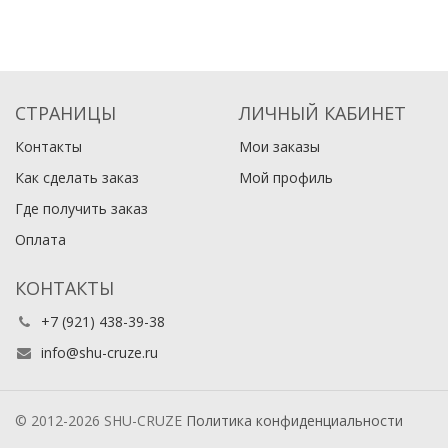
СТРАНИЦЫ
ЛИЧНЫЙ КАБИНЕТ
Контакты
Мои заказы
Как сделать заказ
Мой профиль
Где получить заказ
SHU-201 Корпус болванка
SHU-038-1 Веерные
Оплата
ключа с выкидным
форсунки омывателя
лезвием Шевроле Опель с
лобового стекла Cruze.
логотипом
Оригинал GM MEXICO (2
КОНТАКТЫ
450
2 500
от
₽
₽
шт.)
+7 (921) 438-39-38
В корзину
В корзину
info@shu-cruze.ru
© 2012-2026 SHU-CRUZE
Политика конфиденциальности