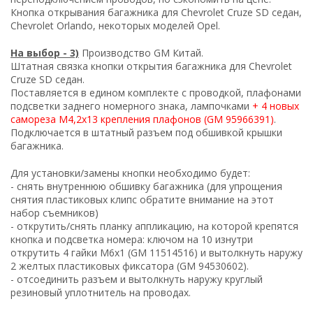
Кнопка открывания багажника для Chevrolet Cruze SD седан,
Chevrolet Orlando, некоторых моделей Opel.
На выбор - 3)
Производство GM Китай.
Штатная связка кнопки открытия багажника для Chevrolet
Cruze SD седан.
Поставляется в едином комплекте с проводкой, плафонами
подсветки заднего номерного знака, лампочками
+ 4 новых
самореза M4,2x13 крепления плафонов (GM 95966391)
.
Подключается в штатный разъем под обшивкой крышки
багажника.
Для установки/замены кнопки необходимо будет:
- снять внутреннюю обшивку багажника (для упрощения
снятия пластиковых клипс обратите внимание на этот
набор съемников
)
- открутить/снять планку аппликацию, на которой крепятся
кнопка и подсветка номера: ключом на 10 изнутри
открутить 4 гайки М6x1 (GM 11514516) и вытолкнуть наружу
2 желтых пластиковых фиксатора (GM 94530602).
- отсоединить разъем и вытолкнуть наружу круглый
резиновый уплотнитель на проводах.