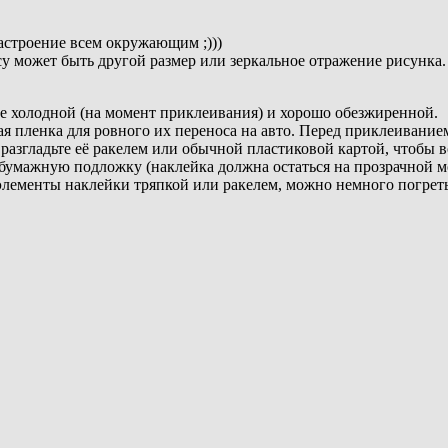
строение всем окружающим ;)))
су может быть другой размер или зеркальное отражение рисунка.
не холодной (на момент приклеивания) и хорошо обезжиренной.
я пленка для ровного их переноса на авто. Перед приклеивани
о разгладьте её ракелем или обычной пластиковой картой, чтобы
 бумажную подложку (наклейка должна остаться на прозрачной 
 элементы наклейки тряпкой или ракелем, можно немного погре