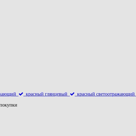
ажающий
красный глянцевый
красный светоотражающий
 покупки