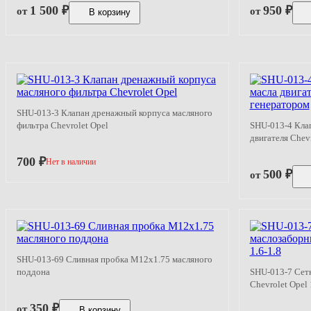
1 500
₽
950
₽
от
от
В корзину
SHU-013-3 Клапан дренажный корпуса масляного
фильтра Chevrolet Opel
SHU-013-4 Кла
двигателя Chevr
700
₽
Нет в наличии
500
₽
от
SHU-013-69 Сливная пробка M12x1.75 масляного
поддона
SHU-013-7 Сет
Chevrolet Opel 
350
₽
от
В корзину