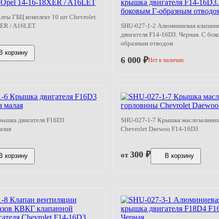
лты ГБЦ комплект 10 шт Chevrolet
XER / A16LET
SHU-027-1-2 Алюминиевая клапан
двигателя F14-16D3. Черная. С бок
образным отводом
В корзину
6 000
₽
Нет в наличии
рышка двигателя F16D3
SHU-027-1-7 Крышка маслозаливн
алая
Chevrolet Daewoo F14-16D3
300
₽
от
В корзину
В корзину