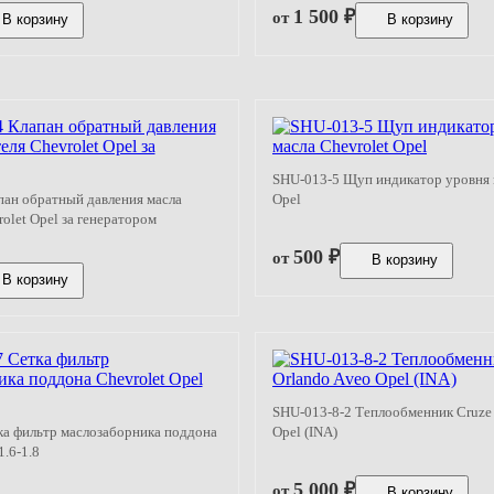
1 500
₽
от
В корзину
В корзину
SHU-013-5 Щуп индикатор уровня 
пан обратный давления масла
Opel
olet Opel за генератором
500
₽
от
В корзину
В корзину
SHU-013-8-2 Теплообменник Cruze 
ка фильтр маслозаборника поддона
Opel (INA)
1.6-1.8
5 000
₽
от
В корзину