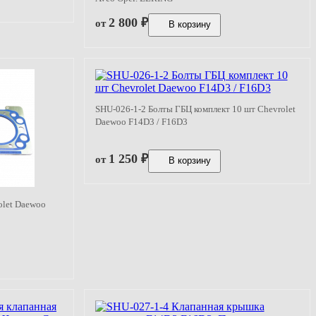
2 800
₽
от
В корзину
SHU-026-1-2 Болты ГБЦ комплект 10 шт Chevrolet
Daewoo F14D3 / F16D3
1 250
₽
от
В корзину
olet Daewoo