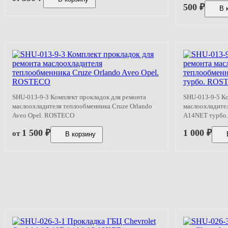
500
₽
В 
SHU-013-9-3 Комплект прокладок для ремонта
SHU-013-9-5 Ко
маслоохладителя теплообменника Cruze Orlando
маслоохладител
Aveo Opel. ROSTECO
A14NET турбо
1 500
₽
1 000
₽
от
В корзину