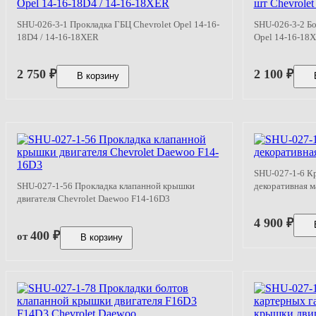
SHU-026-3-1 Прокладка ГБЦ Chevrolet Opel 14-16-
SHU-026-3-2 Бо
18D4 / 14-16-18XER
Opel 14-16-18
2 750
₽
2 100
₽
В корзину
SHU-027-1-6 К
SHU-027-1-56 Прокладка клапанной крышки
декоративная м
двигателя Chevrolet Daewoo F14-16D3
4 900
₽
400
₽
от
В корзину