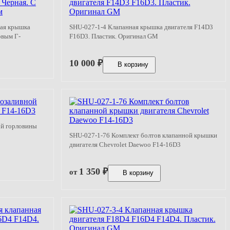
ная крышка
SHU-027-1-4 Клапанная крышка двигателя F14D3
овым Г-
F16D3. Пластик. Оригинал GM
10 000
₽
В корзину
ой горловины
SHU-027-1-76 Комплект болтов клапанной крышки
двигателя Chevrolet Daewoo F14-16D3
1 350
₽
от
В корзину