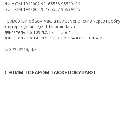
4 л = GM 1942002 93165556 95599404
5 л = GM 1942003 93165557 95599405
Примерный объем масла при замене "слив через пробку
картера/долив" для Шевроле Круз:
двигатель 1.6 109 л.с. LXT = 3,8 л
двигатель 1.8 141 л.с. 2H0 / 1.6 124 л.с. LDE = 4,2 л
5, 32*23*13, 4.7
С ЭТИМ ТОВАРОМ ТАКЖЕ ПОКУПАЮТ