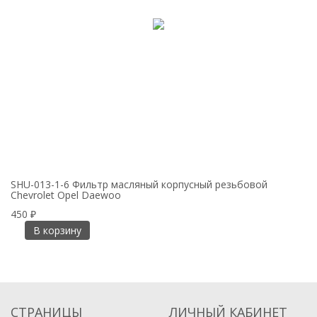
SHU-013-1-6 Фильтр масляный корпусный резьбовой
SH
Chevrolet Opel Daewoo
1.
450
₽
о
В корзину
СТРАНИЦЫ
ЛИЧНЫЙ КАБИНЕТ