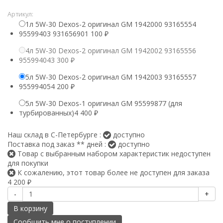
Артикул:
1л 5W-30 Dexos-2 оригинал GM 1942000 93165554
95599403​ 93165690
1 100
₽
4л 5W-30 Dexos-2 оригинал GM 1942002 93165556
95599404
3 300
₽
5л 5W-30 Dexos-2 оригинал GM 1942003 93165557
95599405
4 200
₽
5л 5W-30 Dexos-1 оригинал GM 95599877 (для
турбированных)
4 400
₽
Наш склад в С-Петербурге :
доступно
Поставка под заказ ** дней :
доступно
Товар с выбранным набором характеристик недоступен
для покупки
К сожалению, этот товар более не доступен для заказа
4 200
₽
-
+
В корзину