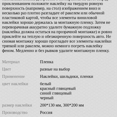
приклеиванием положите наклейку на твердую ровную
поверхность (например, на стол) изображением вниз и
несколько раз плотно разгладьте её ракелем или обычной
пластиковой картой, чтобы все элементы виниловой
наклейки хорошо держалась за монтажную пленку. Затем не
переворачивая аккуратно удалите бумажную подложку
(наклейка должна остаться на прозрачной монтажке) и ровно
приклейте на теплую и обезжиренную поверхность авто. Не
снимая монтажку хорошо прогладьте все элементы наклейки
тряпкой или ракелем, можно немного погреть наклейку
феном. Медленно и без рывков удалите монтажную пленку.
Материал
Пленка
Цвет
разные на выбор
Применение
Наклейки, шильдики, пленки
цвет наклейки
белый
красный глянцевый
синий глянцевый
черный
размер наклейки
200*130 мм, 300*200 мм
Производство
Россия