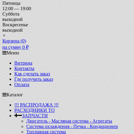
Пятница
12:00 — 19:00
Суббота
выходной
Воскресенье
выходной
×
Корзина (
0
)
на сумму
0
₽
Меню
Витрина
Контакты
Как сделать заказ
Где получить заказ
Оплата
Каталог
!!! РАСПРОДАЖА !!!
РАСХОДНИКИ ТО
ЗАПЧАСТИ
Двигатель - Масляная система - Агрегаты
Система охлаждения - Печка - Кондиционер
Топливная система